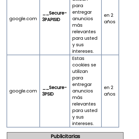
para
entregar
__Secure-
en 2
google.com
anuncios
3PAPISID
años
más
relevantes
para usted
y sus
intereses.
Estas
cookies se
utilizan
para
entregar
__Secure-
en 2
google.com
anuncios
3PSID
años
más
relevantes
para usted
y sus
intereses.
Publicitarias