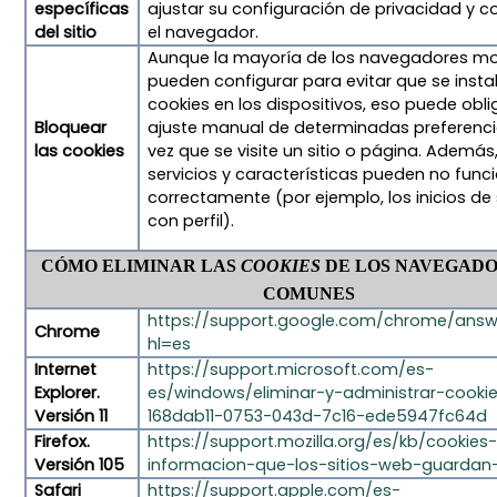
específicas
ajustar su configuración de privacidad y c
del sitio
el navegador.
Aunque la mayoría de los navegadores m
pueden configurar para evitar que se insta
cookies en los dispositivos, eso puede obli
Bloquear
ajuste manual de determinadas preferenc
las cookies
vez que se visite un sitio o página. Además
servicios y características pueden no func
correctamente (por ejemplo, los inicios de
con perfil).
CÓMO ELIMINAR LAS
COOKIES
DE LOS NAVEGADO
COMUNES
https://support.google.com/chrome/ans
Chrome
hl=es
Internet
https://support.microsoft.com/es-
Explorer.
es/windows/eliminar-y-administrar-cooki
Versión 11
168dab11-0753-043d-7c16-ede5947fc64d
Firefox.
https://support.mozilla.org/es/kb/cookies
Versión 105
informacion-que-los-sitios-web-guardan
Safari
https://support.apple.com/es-