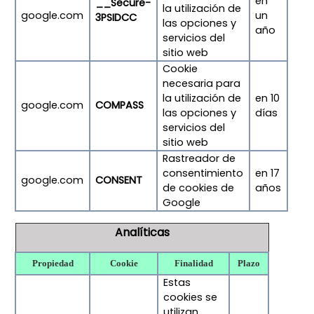
en
__Secure-
la utilización de
google.com
un
3PSIDCC
las opciones y
año
servicios del
sitio web
Cookie
necesaria para
la utilización de
en 10
google.com
COMPASS
las opciones y
días
servicios del
sitio web
Rastreador de
consentimiento
en 17
google.com
CONSENT
de cookies de
años
Google
Analíticas
Propiedad
Cookie
Finalidad
Plazo
Estas
cookies se
utilizan