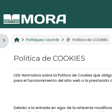
Vés al contingut principal
Home
Polítiques i acords
Política de COOKIES
Obre el calaix de blocs
Política de COOKIES
LSSI: Normativa sobre la Política de Cookies que obli
para el funcionamiento del sitio web o la prestación d
Debido a la entrada en vigor de la referente modificac