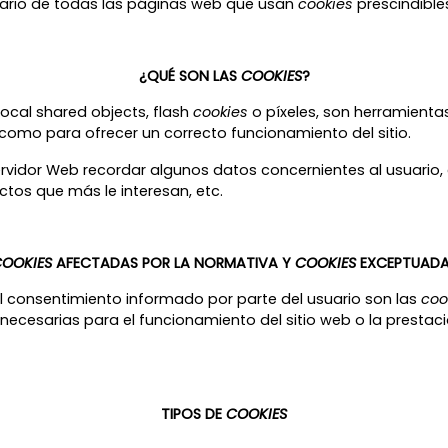
uario de todas las páginas web que usan
cookies
prescindible
¿QUÉ SON LAS
COOKIES
?
local shared objects, flash
cookies
o píxeles, son herramient
 como para ofrecer un correcto funcionamiento del sitio.
ervidor Web recordar algunos datos concernientes al usuario, 
tos que más le interesan, etc.
OOKIES
AFECTADAS POR LA NORMATIVA Y
COOKIES
EXCEPTUAD
l consentimiento informado por parte del usuario son las
coo
ecesarias para el funcionamiento del sitio web o la prestaci
TIPOS DE
COOKIES