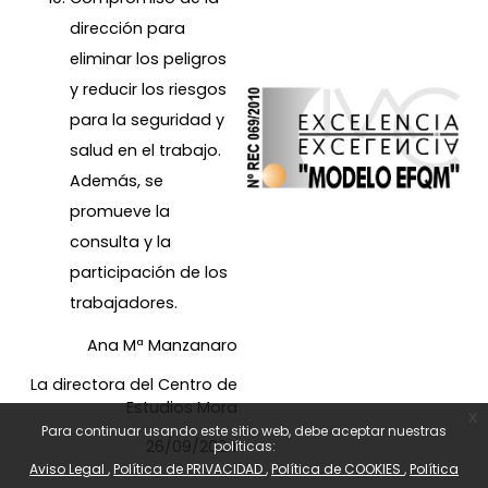
dirección para
eliminar los peligros
y reducir los riesgos
para la seguridad y
salud en el trabajo.
Además, se
promueve la
consulta y la
participación de los
trabajadores.
Ana Mª Manzanaro
La directora del Centro de
Estudios Mora
x
Para continuar usando este sitio web, debe aceptar nuestras
26/09/2024
políticas:
Aviso Legal
Política de PRIVACIDAD
Política de COOKIES
Política