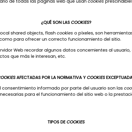
uario de todas las páginas web que usan
cookies
prescindible
¿QUÉ SON LAS
COOKIES
?
local shared objects, flash
cookies
o píxeles, son herramient
 como para ofrecer un correcto funcionamiento del sitio.
ervidor Web recordar algunos datos concernientes al usuario, 
tos que más le interesan, etc.
OOKIES
AFECTADAS POR LA NORMATIVA Y
COOKIES
EXCEPTUAD
l consentimiento informado por parte del usuario son las
coo
ecesarias para el funcionamiento del sitio web o la prestaci
TIPOS DE
COOKIES