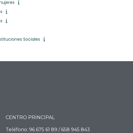
mujeres
es
es
tituciones Sociales
CENTRO PRINCIPAL
Teléfono:
96 675 61 89
/
658 945 843